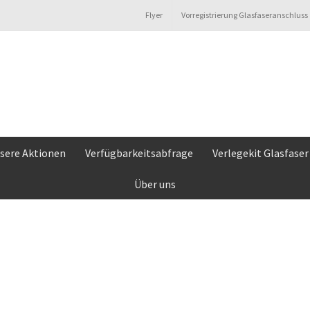
Flyer
Vorregistrierung Glasfaseranschluss
sere Aktionen
Verfügbarkeitsabfrage
Verlegekit Glasfaser
Über uns