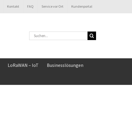
Kontakt
FAQ
Service vor Ort
Kundenportal
Suche
nach:
LoRaWAN – IoT
Businesslösungen