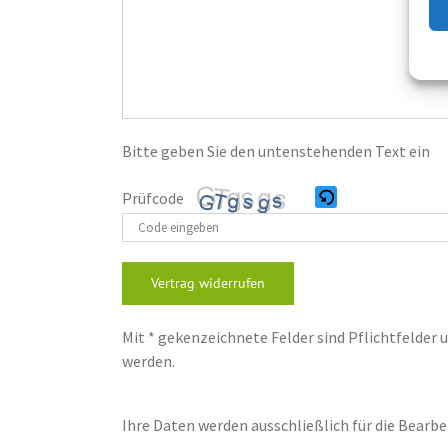
Bitte geben Sie den untenstehenden Text ein
Prüfcode
Bitte
gib
die
im
Mit * gekenzeichnete Felder sind Pflichtfelder
CAPTCHA
werden.
angezeigten
Zeichen
ein,
Ihre Daten werden ausschließlich für die Bearb
um