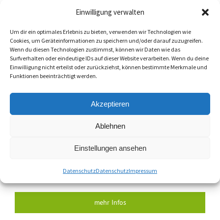
Einwilligung verwalten
Um dir ein optimales Erlebnis zu bieten, verwenden wir Technologien wie
Cookies, um Geräteinformationen zu speichern und/oder darauf zuzugreifen.
Wenn du diesen Technologien zustimmst, können wir Daten wie das
Surfverhalten oder eindeutige IDs auf dieser Website verarbeiten. Wenn du deine
Open-Access/VULA
Einwilligung nicht erteilst oder zurückziehst, können bestimmte Merkmale und
Funktionen beeinträchtigt werden.
Die süc//dacor GmbH gewährt anderen Netz- und
Akzeptieren
Dienstbetreibern einen offenen Zugang auf
Vorleistungsebene. Wir bieten Ihnen Downloadraten von
Ablehnen
10,25,50 und 100 Mbit/s mit entsprechenden Uploads.
Unser Vorleistungsprodukt auf Bitstrom-Basis mit bis
Einstellungen ansehen
zu 50 Mbit/s via VDSL und bis zu 100 Mbit/s via FTTH
basiert auf einer Netzkopplung in einer der beiden
Datenschutz
Datenschutz
Impressum
Rechenzentren in Coburg.
mehr Infos