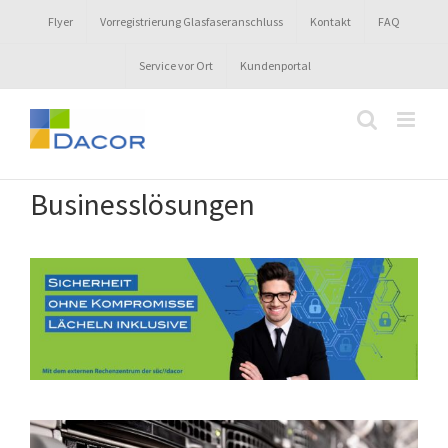
Zum
Flyer
Vorregistrierung Glasfaseranschluss
Kontakt
FAQ
Inhalt
springen
Service vor Ort
Kundenportal
Businesslösungen