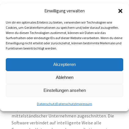
Zur Terminvereinbarung reicht eine Mail
Einwilligung verwalten
an
technik@dacor.de
Um dir ein optimales Erlebnis zu bieten, verwenden wir Technologien wie
Cookies, um Geräteinformationen zu speichern und/oder darauf zuzugreifen.
Wenn du diesen Technologien zustimmst, können wir Daten wie das
Surfverhalten oder eindeutige IDs auf dieser Website verarbeiten. Wenn du deine
Einwilligung nicht erteilst oder zurückziehst, können bestimmte Merkmale und
Funktionen beeinträchtigt werden.
Wir
sind
Akzeptieren
Kompetenzpartner von Swyx, einer softwarebasierte
Ablehnen
IPKommunikationslösung. Swyx bündelt alle Kanäle
in einer einheitlichen, nutzerfreundlichen Lösung zur
Einstellungen ansehen
digitalen Telefonie.
Datenschutz
Datenschutz
Impressum
Swyx ist speziell auf die Bedürfnisse
mittelständischer Unternehmen zugeschnitten. Die
Software verbindet auf intelligente Weise alle