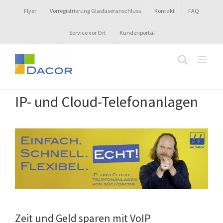
Zum
Flyer
Vorregistrierung Glasfaseranschluss
Kontakt
FAQ
Inhalt
springen
Service vor Ort
Kundenportal
IP- und Cloud-Telefonanlagen
Zeit und Geld sparen mit VoIP