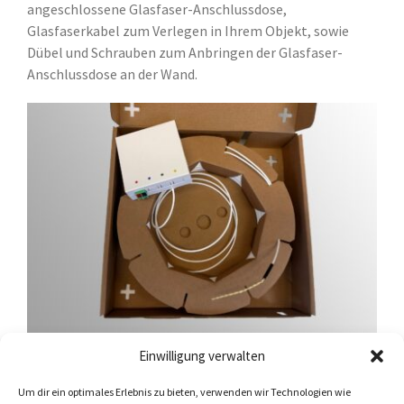
angeschlossene Glasfaser-Anschlussdose,
Glasfaserkabel zum Verlegen in Ihrem Objekt, sowie
Dübel und Schrauben zum Anbringen der Glasfaser-
Anschlussdose an der Wand.
Der Verlegekit Glasfaser ist ein komplettes Set, um die
Einwilligung verwalten
Glasfaserleitung von Ihrem Hausübergabepunkt direkt
in Ihren Wohnbereich zu legen.
Um dir ein optimales Erlebnis zu bieten, verwenden wir Technologien wie