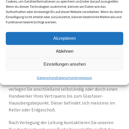
Cookies, um Geräteinformationen zu speichern und/oder darauf zuzugreifen.
Wenn du diesen Technologien zustimmst, können wir Daten wie das
Er enthält 30m Glasfaserleitung zum Selbstverlegen
Surfverhalten oder eindeutige IDs auf dieser Website verarbeiten. Wenn du deine
mit Anschlussdose.
Einwilligung nicht erteilst oder zurückziehst, können bestimmte Merkmale und
Funktionen beeinträchtigt werden.
Sie montieren die fertig verkabelte Anschlussdose für
Glasfaserpatchkabel LP-APC (Montagematerial wird
Akzeptieren
mitgeliefert), an die Sie direkt Ihren Glasfaserrouter
anschließen können. Alternativ können Sie dort einen
Ablehnen
Medienkonverter zwischenschalten und mit
handelsüblichem Netzwerkkabel Ihren vorhandenen
Einstellungen ansehen
Router anstecken.
Datenschutz
Datenschutz
Impressum
Das schlanke Glasfaserkabel (4mm Durchmesser)
verlegen Sie anschließend selbständig oder durch einen
Handwerker Ihres Vertrauens bis zum Glasfaser-
Hausübergabepunkt. Dieser befindet sich meistens im
Keller oder Erdgeschoß.
Nach Verlegung der Leitung kontaktieren Sie unseren