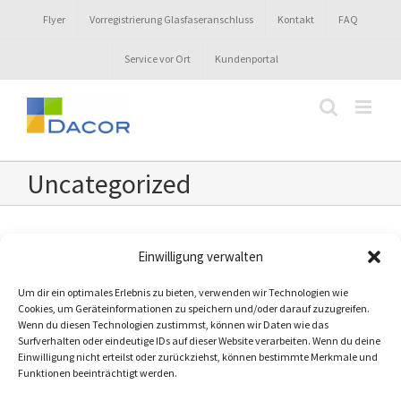
Zum
Flyer
Vorregistrierung Glasfaseranschluss
Kontakt
FAQ
Inhalt
springen
Service vor Ort
Kundenportal
Uncategorized
Einwilligung verwalten
Um dir ein optimales Erlebnis zu bieten, verwenden wir Technologien wie
Cookies, um Geräteinformationen zu speichern und/oder darauf zuzugreifen.
Produktinformationsblätter
Impressum
Wenn du diesen Technologien zustimmst, können wir Daten wie das
Surfverhalten oder eindeutige IDs auf dieser Website verarbeiten. Wenn du deine
AGB
Datenschutz
Verträge kündigen
Einwilligung nicht erteilst oder zurückziehst, können bestimmte Merkmale und
Funktionen beeinträchtigt werden.