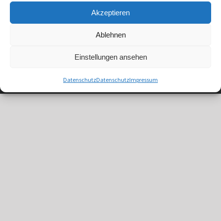
Akzeptieren
Copyright
2026
süc // dacor GmbH | dacor.de ist eine Marke der süc // dacor
Ablehnen
GmbH
Vertrag widerrufen
Einstellungen ansehen
Instagram
Facebook
Datenschutz
Datenschutz
Impressum