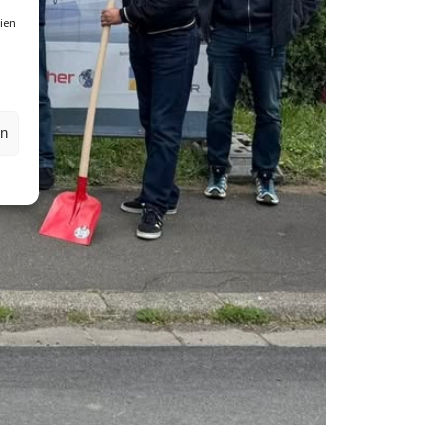
ien
en