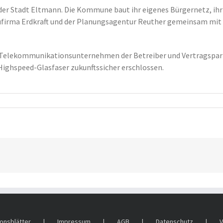
der Stadt Eltmann. Die Kommune baut ihr eigenes Bürgernetz, ihr
aufirma Erdkraft und der Planungsagentur Reuther gemeinsam mit 
ls Telekommunikationsunternehmen der Betreiber und Vertragspartn
Highspeed-Glasfaser zukunftssicher erschlossen.
onsblätter
Impressum
AGB
Datenschutz
V