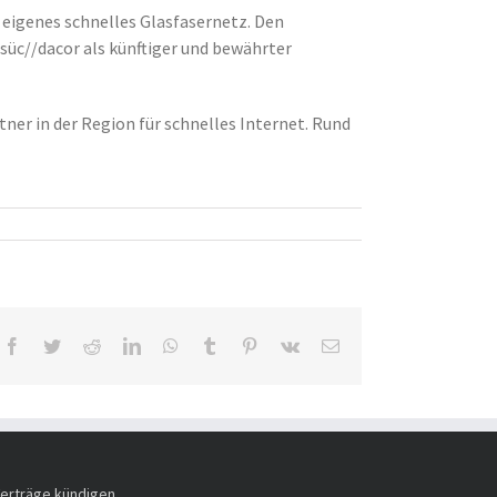
 eigenes schnelles Glasfasernetz. Den
süc//dacor als künftiger und bewährter
er in der Region für schnelles Internet. Rund
Facebook
Twitter
Reddit
LinkedIn
WhatsApp
Tumblr
Pinterest
Vk
E-
Mail
erträge kündigen