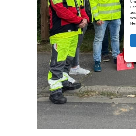
Um 
Ger
zus
ver
Mer