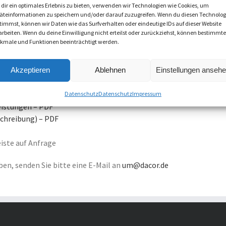
Infrastruktur hat das VULA (Virtual unbundled local acces) Produk
dir ein optimales Erlebnis zu bieten, verwenden wir Technologien wie Cookies, um
äteinformationen zu speichern und/oder darauf zuzugreifen. Wenn du diesen Technolog
timmst, können wir Daten wie das Surfverhalten oder eindeutige IDs auf dieser Website
arbeiten. Wenn du deine Einwilligung nicht erteilst oder zurückziehst, können bestimmte
rt, was bedeutet, dass sich unsere VULA an die von EU- Kommiss
kmale und Funktionen beeinträchtigt werden.
stellungen des BMVI mit den förderrechtlichen Vorgaben überein
Akzeptieren
Ablehnen
Einstellungen anseh
ab sofort in einem geförderten Gebiet bei VDSL das Vectoring aktiv
werden muss.
Datenschutz
Datenschutz
Impressum
eistungen – PDF
chreibung) – PDF
iste auf Anfrage
en, senden Sie bitte eine E-Mail an
um@dacor.de