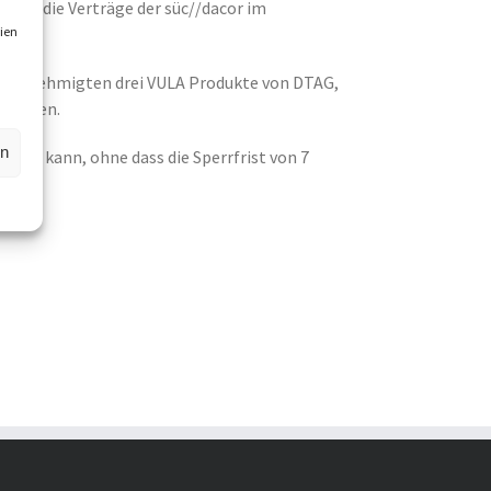
t und die Verträge der süc//dacor im
ien
ion genehmigten drei VULA Produkte von DTAG,
stimmen.
en
ieren kann, ohne dass die Sperrfrist von 7