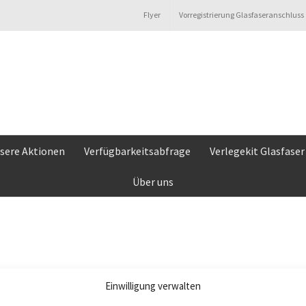
Flyer
Vorregistrierung Glasfaseranschluss
sere Aktionen
Verfügbarkeitsabfrage
Verlegekit Glasfaser
Über uns
ation
Einwilligung verwalten