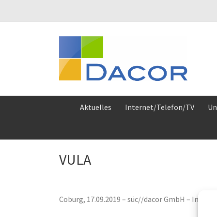
Zum
Inhalt
springen
Aktuelles
Internet/Telefon/TV
Un
VULA
Coburg, 17.09.2019 – süc//dacor GmbH – Inform