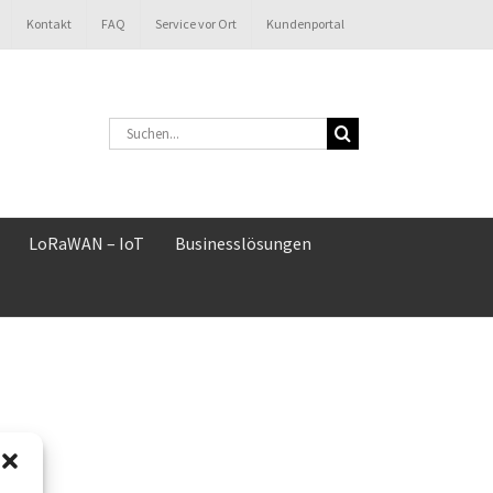
Kontakt
FAQ
Service vor Ort
Kundenportal
Suche
nach:
LoRaWAN – IoT
Businesslösungen