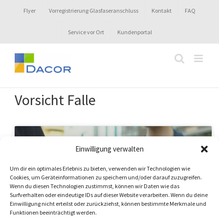
Zum
Flyer
Vorregistrierung Glasfaseranschluss
Kontakt
FAQ
Inhalt
springen
Service vor Ort
Kundenportal
Vorsicht Falle
Einwilligung verwalten
Um dir ein optimales Erlebnis zu bieten, verwenden wir Technologien wie
Klicke hier, um Marketing-Cookies zu
Cookies, um Geräteinformationen zu speichern und/oder darauf zuzugreifen.
Wenn du diesen Technologien zustimmst, können wir Daten wie das
akzeptieren und diesen Inhalt zu aktivieren
Surfverhalten oder eindeutige IDs auf dieser Website verarbeiten. Wenn du deine
Einwilligung nicht erteilst oder zurückziehst, können bestimmte Merkmale und
Funktionen beeinträchtigt werden.