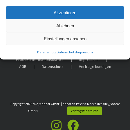
Akzeptieren
Ablehnen
Einstellungen ansehen
Datenschutz
Datenschutz
Impressum
Produktinformationsblätter
Impressum
AGB
Datenschutz
Verträge kündigen
Copyright
2026
süc // dacor GmbH | dacor.de ist eine Marke der süc // dacor
GmbH
Vertrag widerrufen
Instagram
Facebook