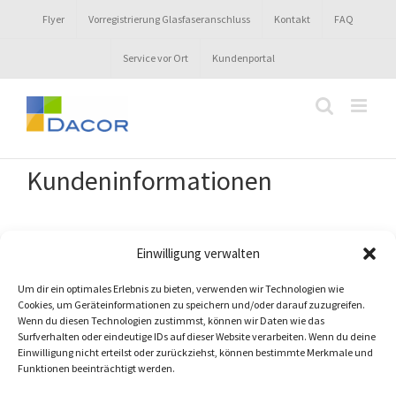
Zum
Flyer
Vorregistrierung Glasfaseranschluss
Kontakt
FAQ
Inhalt
springen
Service vor Ort
Kundenportal
Kundeninformationen
Test.
Einwilligung verwalten
Um dir ein optimales Erlebnis zu bieten, verwenden wir Technologien wie
Cookies, um Geräteinformationen zu speichern und/oder darauf zuzugreifen.
Wenn du diesen Technologien zustimmst, können wir Daten wie das
Surfverhalten oder eindeutige IDs auf dieser Website verarbeiten. Wenn du deine
Einwilligung nicht erteilst oder zurückziehst, können bestimmte Merkmale und
Funktionen beeinträchtigt werden.