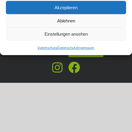
Produktinformationsblätter
Impressum
Akzeptieren
AGB
Datenschutz
Verträge kündigen
Ablehnen
Einstellungen ansehen
Copyright
2026
süc // dacor GmbH | dacor.de ist eine Marke der süc // dacor
Datenschutz
Datenschutz
Impressum
GmbH
Vertrag widerrufen
Instagram
Facebook