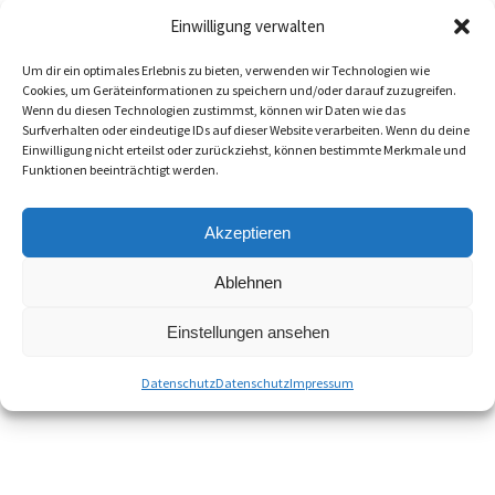
Netzwerkkarte verfügen. Diese kann sich Onboard d.h.
Einwilligung verwalten
auf dem Motherboard integriert oder auch als
Um dir ein optimales Erlebnis zu bieten, verwenden wir Technologien wie
Erweiterungssteckkarte im PC befinden. Die Nutzung
Cookies, um Geräteinformationen zu speichern und/oder darauf zuzugreifen.
kann auch über WLAN (kabellos) erfolgen.
Wenn du diesen Technologien zustimmst, können wir Daten wie das
Surfverhalten oder eindeutige IDs auf dieser Website verarbeiten. Wenn du deine
Einwilligung nicht erteilst oder zurückziehst, können bestimmte Merkmale und
Funktionen beeinträchtigt werden.
10.02.2020
Akzeptieren
Ablehnen
Share This Story, Choose Your Platform!
Facebook
Twitter
Reddit
LinkedIn
WhatsApp
Tumblr
Pinterest
Vk
E-
Einstellungen ansehen
Mail
Datenschutz
Datenschutz
Impressum