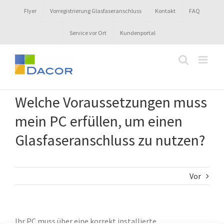
Zum
Flyer
Vorregistrierung Glasfaseranschluss
Kontakt
FAQ
Inhalt
springen
Service vor Ort
Kundenportal
Welche Voraussetzungen muss
mein PC erfüllen, um einen
Glasfaseranschluss zu nutzen?
Vor
Ihr PC muss über eine korrekt installierte